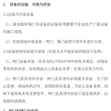
1
、 设备的运输、吊装与存放
1.1运输与吊装设备
（1）液动旋转堰门等设备的运输采用载重汽车由生产厂家运输
到施工现场。
（2）安装现场吊装设备：闸门、堰门由需方用吊车进行吊装。
2.2设备的保管由需方保管（到货当天不能安装的情况下使用）
（1）闸门设备存放：应符合DL/T5019-94中的有关规定。对细长
零部件的存放，应有两处以上的多处支撑，支撑点应受力均匀。
（2）闸门及其埋件存放：闸门及其埋件采用露天存放，为了防
止受潮、锈蚀和风沙等，使用防雨布遮盖，为防止设备变形，结
构下面用枕木等支撑垫平。闸门及其埋件的加工面妥善防护，以
免碰伤或锈蚀。
2
、闸门和
堰门
的安装