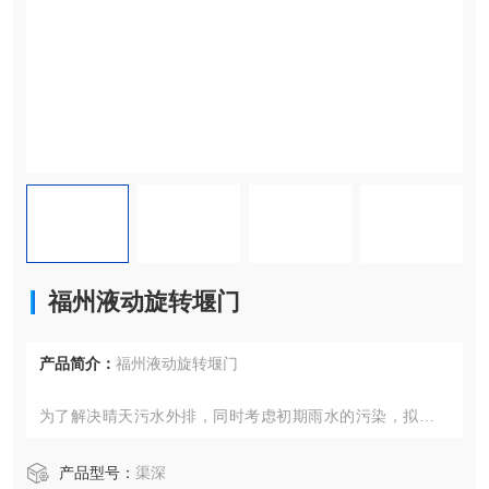
福州液动旋转堰门
产品简介：
福州液动旋转堰门
为了解决晴天污水外排，同时考虑初期雨水的污染，拟在排
口末端修建一座智能分流井。晴天时，旱流污水截至到截污
干管，降雨增大时，底部液动旋转堰门开启进行泄洪。降雨
产品型号：
渠深