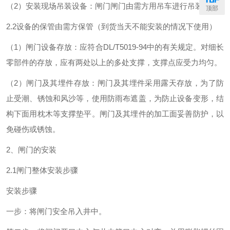
（2）安装现场吊装设备：闸门闸门由需方用吊车进行吊装。
顶部
2.2设备的保管由需方保管（到货当天不能安装的情况下使用）
（1）闸门设备存放：应符合DL/T5019-94中的有关规定。对细长
零部件的存放，应有两处以上的多处支撑，支撑点应受力均匀。
（2）闸门及其埋件存放：闸门及其埋件采用露天存放，为了防
止受潮、锈蚀和风沙等，使用防雨布遮盖，为防止设备变形，结
构下面用枕木等支撑垫平。闸门及其埋件的加工面妥善防护，以
免碰伤或锈蚀。
2、闸门的安装
2.1闸门整体安装步骤
安装步骤
一步：将闸门安全吊入井中。