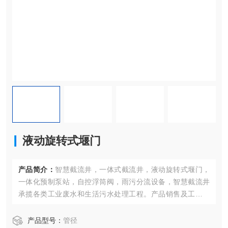
液动旋转式堰门
产品简介：
智慧截流井，一体式截流井，液动旋转式堰门，
一体化预制泵站，自控浮筒阀，雨污分流设备，智慧截流井
承揽各类工业废水和生活污水处理工程。产品销售及工程安
装遍及全国。公年产设备千余套。使公司在产品和技术方面
精益求精，已成为国内环保行业的一面旗帜。
产品型号：
管径