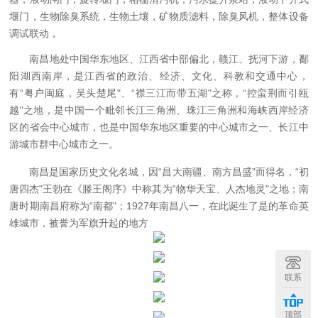
堰门，生物除臭系统，生物土壤，矿物质滤料，除臭风机，整体设备
调试联动，
南昌地处中国华东地区、江西省中部偏北，赣江、抚河下游，鄱
阳湖西南岸，是江西省的政治、经济、文化、科教和交通中心，
有“粤户闽庭，吴头楚尾"、“襟三江而带五湖"之称，“控蛮荆而引瓯
越"之地，是中国一个毗邻长江三角洲、珠江三角洲和海峡西岸经济
区的省会中心城市，也是中国华东地区重要的中心城市之一、长江中
游城市群中心城市之一。
南昌是国家历史文化名城，因“昌大南疆、南方昌盛"而得名，“初
唐四杰"王勃在《滕王阁序》中称其为“物华天宝、人杰地灵"之地；南
唐时期南昌府称为“南都"；1927年南昌八一，在此诞生了是的革命英
雄城市，被誉为军旗升起的地方
联系
顶部