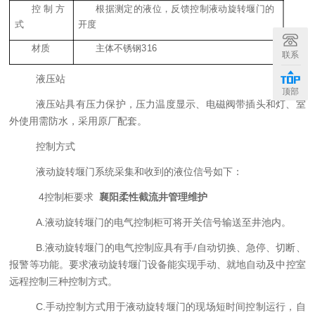
控制方
根据测定的
液位
，反馈控制
液动旋转堰门
的
式
开度
材质
主体不锈钢3
16
联系
液压站
顶部
液压站具有压力保护，压力温度显示、电磁阀带插头和灯、室
外使用需防水，采用原厂配套。
控制方式
液动旋转堰门
系统采集和收到的
液位
信号如下：
4
控制柜要求
襄阳柔性截流井管理维护
A.
液动旋转堰门
的
电气控制柜
可将开关信号输送至
井
池内
。
B.
液动旋转堰门
的电气控制应具有手/自动切换、急停、切断、
报警等功能。要求
液动旋转堰门
设备能实现手动、就地自动及中控室
远程控制三种控制方式。
C.手动控制方式用于
液动旋转堰门
的现场短时间控制运行，自