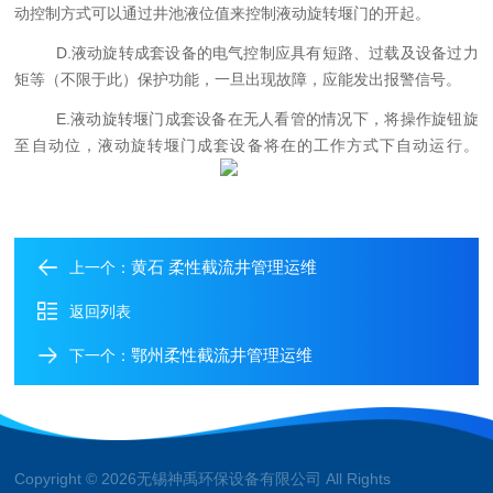
动控制方式可以通过
井
池液位
值来控制
液动旋转堰门
的开
起
。
D
.
液动旋转
成套设备的电气控制应具有短路、过载及设备过力
矩等（不限于此）保护功能，一旦出现故障，应能发出报警信号。
E
.
液动旋转堰门
成套设备在无人看管的情况下，将操作旋钮旋
至自动位，
液动旋转堰门
成套设备将在的工作方式下自动运行。
黄石 柔性截流井管理运维
上一个：
返回列表
鄂州柔性截流井管理运维
下一个：
Copyright © 2026无锡神禹环保设备有限公司 All Rights