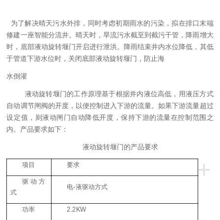
为了解决晴天污水外排，同时考虑初期雨水的污染，拟在排口末端
修建一座智能分流井。晴天时，旱流污水截至
到
截污干管，降雨
增大
时，
底部液动旋转堰门开启进行泄洪。降雨结束井内水位降低，其低
于管道下游水位时，关闭底部液动旋转堰门，防止海
水倒灌
液动旋转堰门
的工作原理基于根据
井内液位高低
，用液压方式
自动调节闸阀的开度，以便控制进入下游的流量。如果
下游
流量超过
设定值，则
液动闸门
自动降低开度
，保持
下游的流量
在控制范围之
内
。产品要求如下：
液动旋转堰门
的产品要求
+
项目
要求
驱动方
电-液驱动方式
式
功率
2.2KW