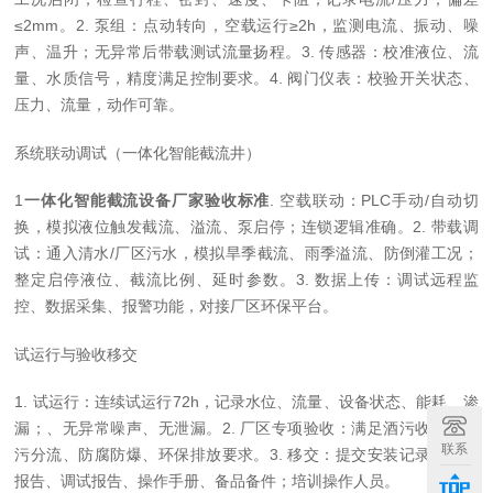
≤2mm。2. 泵组：点动转向，空载运行≥2h，监测电流、振动、噪
声、温升；无异常后带载测试流量扬程。3. 传感器：校准液位、流
量、水质信号，精度满足控制要求。4. 阀门仪表：校验开关状态、
压力、流量，动作可靠。
系统联动调试（一体化智能截流井）
1
一体化智能截流设备厂家验收标准
. 空载联动：PLC手动/自动切
换，模拟液位触发截流、溢流、泵启停；连锁逻辑准确。2. 带载调
试：通入清水/厂区污水，模拟旱季截流、雨季溢流、防倒灌工况；
整定启停液位、截流比例、延时参数。3. 数据上传：调试远程监
控、数据采集、报警功能，对接厂区环保平台。
试运行与验收移交
1. 试运行：连续试运行72h，记录水位、流量、设备状态、能耗、渗
漏；、无异常噪声、无泄漏。2. 厂区专项验收：满足酒污收集、雨
联系
污分流、防腐防爆、环保排放要求。3. 移交：提交安装记录、试验
报告、调试报告、操作手册、备品备件；培训操作人员。