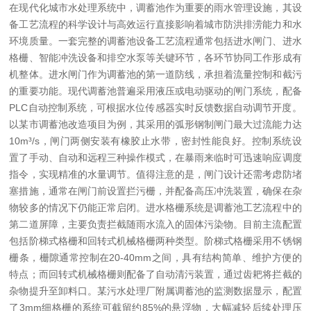
在现代化城市水处理系统中，调蓄池作为重要的雨水管理设施，其设
备工艺流程的科学设计与高效运行直接影响着城市防洪排涝能力和水
环境质量。一套完整的调蓄池设备工艺流程通常包括进水闸门、进水
格栅、智能冲洗设备和排空水泵等关键环节，各环节协同工作形成有
机整体。
进水闸门作为调蓄池的第一道防线，承担着流量控制和截污
的重要功能。现代调蓄池普遍采用液压或电动驱动的闸门系统，配备
PLC自动控制系统，可根据水位传感器实时反馈数据自动调节开度。
以某市调蓄池改造项目为例，其采用的弧形钢制闸门最大过流能力达
10m³/s，闸门两侧安装有橡胶止水带，密封性能良好。控制系统设
置了手动、自动和远程三种操作模式，在暴雨来临时可迅速响应调度
指令，实现精准的水量调节。值得注意的是，闸门设计还需考虑防堵
塞措施，通常在闸门前设置拦污栅，并配备高压冲洗装置，确保在杂
物较多的情况下仍能正常启闭。
进水格栅系统是调蓄池工艺流程中的
第二道屏障，主要负责拦截随雨水流入的固体污染物。目前主流配置
包括阶梯式格栅和回转式机械格栅两种类型。阶梯式格栅采用不锈钢
栅条，栅隙通常控制在20-40mm之间，具有结构简单、维护方便的
特点；而回转式机械格栅则配备了自动清污装置，通过齿耙将拦截的
杂物提升至卸料口。某污水处理厂附属调蓄池的监测数据显示，配置
了3mm细格栅的系统可截留约85%的悬浮物，大幅减轻后续处理压