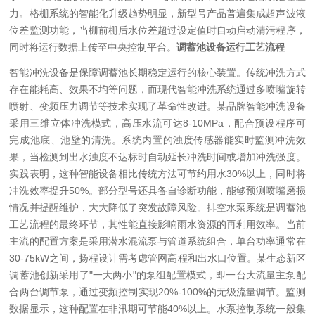
力。格栅系统的智能化升级趋势明显，新型号产品普遍集成超声波液
位差监测功能，当栅前栅后水位差超过设定值时自动启动清污程序，
同时将运行数据上传至中央控制平台。
调蓄池设备运行工艺流程
智能冲洗设备是保障调蓄池长期稳定运行的核心装置。传统冲洗方式
存在能耗高、效果不均等问题，而现代智能冲洗系统通过多喷嘴旋转
喷射、变频压力调节等技术实现了革命性改进。某品牌智能冲洗设备
采用三维立体冲洗模式，高压水流可达8-10MPa，配合预设程序可
完成池底、池壁的清洗。系统内置的浊度传感器能实时监测冲洗效
果，当检测到出水浊度不达标时自动延长冲洗时间或增加冲洗强度。
实践表明，这种智能设备相比传统方法可节约用水30%以上，同时将
冲洗效率提升50%。部分型号还具备自诊断功能，能够预测喷嘴磨损
情况并提醒维护，大大降低了突发故障风险。
排空水泵系统是调蓄池
工艺流程的最终环节，其性能直接影响雨水资源的再利用效率。当前
主流的配置方案是采用潜水混流泵与管道系统组合，单台功率通常在
30-75kW之间，扬程设计需考虑管网高程和出水口位置。某生态新区
调蓄池创新采用了"一大两小"的泵组配置模式，即一台大流量主泵配
合两台调节泵，通过变频控制实现20%-100%的无级流量调节。监测
数据显示，这种配置在非汛期可节能40%以上。水泵控制系统一般集