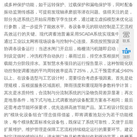
成多种保护功能，如干运转保护、过载保护和漏电保护等，同时配备
振动监测传感器，可提前发现轴承磨损等潜在问题。值得关注的是，
部分先进系统已开始应用数字孪生技术，通过建立虚拟模型来优化运
行参数，进一步提升了能效水平。
各设备单元的联动控制是工艺流程
高效运行的关键。现代调蓄池普遍采用SCADA系统实现集中监控，
联系
通过工业以太网将现场设备与控制中心连接。系统按照预设逻辑自动
协调各设备运行：当进水闸门开启后，格栅清污机随即启动；水位达
到设定值时，冲洗程序自动执行；暴雨过后，排空水泵根据外管网承
顶部
载能力分阶段排水。某智慧水务项目的运行报告显示，这种智能化联
动控制使调蓄池的平均周转效率提高了25%，人工干预需求减少60%
以上。
在设备选型与工艺设计时，需要综合考虑多项因素。首先是处
理规模，应根据服务区域面积、降雨强度和重现期等参数科学计算；
其次是水质特性，合流制与分流制系统的污染物负荷差异显著；再次
是地形条件，地下式与地上式调蓄池的设备配置方案各不相同；最后
还需考虑节能环保要求，优先选择高效节能产品。某工程设计院提出
的"模块化设备组合"理念值得借鉴，即将调蓄池划分为若干功能模
块，每个模块配置标准化设备包，既保证了系统可靠性，又便于后期
扩展维护。
维护管理是保障工艺流程持续稳定运行的重要环节。建议
制定详细的维护计划：进水闸门每月检查密封件和驱动装置；格栅系