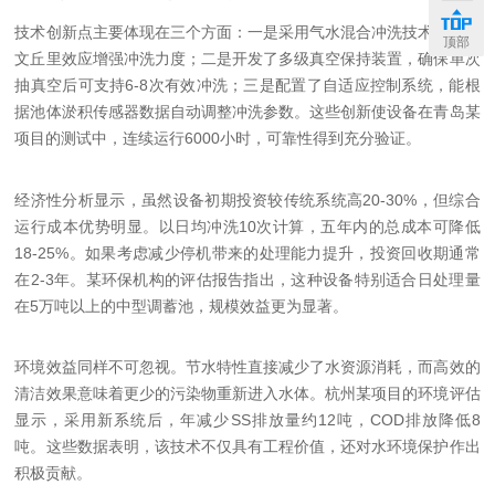
技术创新点主要体现在三个方面：一是采用气水混合冲洗技术，通过
顶部
文丘里效应增强冲洗力度；二是开发了多级真空保持装置，确保单次
抽真空后可支持6-8次有效冲洗；三是配置了自适应控制系统，能根
据池体淤积传感器数据自动调整冲洗参数。这些创新使设备在青岛某
项目的测试中，连续运行6000小时，可靠性得到充分验证。
经济性分析显示，虽然设备初期投资较传统系统高20-30%，但综合
运行成本优势明显。以日均冲洗10次计算，五年内的总成本可降低
18-25%。如果考虑减少停机带来的处理能力提升，投资回收期通常
在2-3年。某环保机构的评估报告指出，这种设备特别适合日处理量
在5万吨以上的中型调蓄池，规模效益更为显著。
环境效益同样不可忽视。节水特性直接减少了水资源消耗，而高效的
清洁效果意味着更少的污染物重新进入水体。杭州某项目的环境评估
显示，采用新系统后，年减少SS排放量约12吨，COD排放降低8
吨。这些数据表明，该技术不仅具有工程价值，还对水环境保护作出
积极贡献。