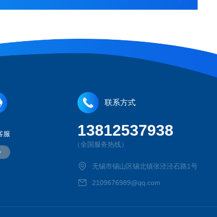
联系方式
13812537938
客服
（全国服务热线）
无锡市锡山区锡北镇张泾泾石路1号
2109676989@qq.com