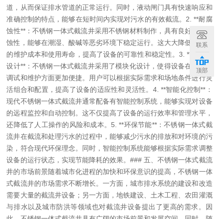
道，从而保证排水管道的正常运行。同时，液动闸门具有快速响应和
准确控制的特点，能够在短时间内实现对污水的有效截流。
2. **耐腐
蚀性**：不锈钢一体式截流井采用不锈钢材料制作，具有良好的耐腐
蚀性，能够在潮湿、酸碱等恶劣环境下稳定运行。这大大降低了设备
联系
的维护成本和使用寿命，提高了设备的可靠性和稳定性。
3. **模块化
设计**：不锈钢一体式截流井采用了模块化设计，使得设备在安装、
顶部
调试和维护方面更加便捷。用户可以根据实际需求和场地条件进行灵
活组合和配置，提高了设备的适应性和灵活性。
4. **智能化控制**：
现代不锈钢一体式截流井通常配备有智能控制系统，能够实现对设备
的远程监控和自动控制。这不仅提高了设备的运行效率和管理水平，
还降低了人工操作的风险和成本。
5. **环保节能**：不锈钢一体式截
流井在截流和处理污水的过程中，能够减少污水的排放和对环境的污
染，符合现代环保理念。同时，智能控制系统能够根据实际需求调整
设备的运行状态，实现节能降耗的效果。
### 五、不锈钢一体式截流
井的市场前景
随着城市化进程的加快和环保意识的提高，不锈钢一体
式截流井的市场需求不断增长。一方面，城市排水系统的建设和改造
需要大量的截流井设备；另一方面，地铁建设、土木工程、农田灌溉
与排水以及城市防洪等领域也对截流井设备提出了更高的需求。因
此，不锈钢一体式截流井具有广阔的市场前景和发展空间。
同时，随