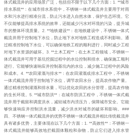
体式截流井的应用场景广泛，包括但不限于以下几个方面：
1. **城市
排水系统**：在城市排水系统中，不锈钢一体式截流井主要用于对雨
水和污水进行精准分流，防止污水进入自然水体，保护生态环境。它
不仅能够提高排水系统的效率，还能减少污水对环境的污染，提升城
市的整体环境质量。
2. **地铁建设**：在地铁建设中，不锈钢一体式
截流井用于控制地下水位，防止地下水对地铁工程造成不利影响。通
过精准控制地下水位，可以确保地铁工程的顺利进行，同时减少工程
对地下水资源的破坏。
3. **土木工程**：在土木工程领域，不锈钢一
体式截流井可用于基坑挖掘过程中的水位控制和排水，确保施工顺利
进行。它能够快速响应并控制基坑内的水位，减少施工过程中的风险
和成本。
4. **农田灌溉与排水**：在农田灌溉或排水工程中，不锈钢
一体式截流井用于控制地下水位，调节农田水分，提高农作物产量。
通过精准控制灌溉和排水量，可以优化农田的水分管理，提高农作物
的生长环境。
5. **城市防洪**：在城市防洪工程中，不锈钢一体式截
流井用于截留和调度洪水，减轻城市内涝压力，保障城市安全。它能
够快速响应并控制洪水流量，减少洪水对城市的破坏和影响。
###
四、不锈钢一体式截流井的优势
不锈钢一体式截流井相比传统截流井
具有诸多优势，主要体现在以下几个方面：
1. **高效性**：不锈钢一
体式截流井能够高效地拦截固体颗粒和杂物，防止它们进入排水管