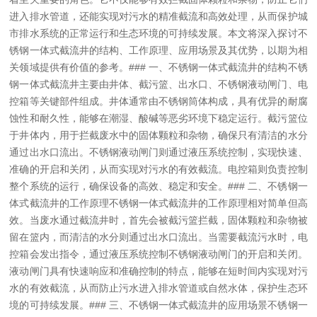
进入排水管道，还能实现对污水的精准截流和高效处理，从而保护城
市排水系统的正常运行和生态环境的可持续发展。本文将深入探讨不
锈钢一体式截流井的结构、工作原理、应用场景及其优势，以期为相
关领域提供有价值的参考。
### 一、不锈钢一体式截流井的结构
不锈
钢一体式截流井主要由井体、截污篮、出水口、不锈钢液动闸门、电
控箱等关键部件组成。井体通常由不锈钢筒体构成，具有优异的耐腐
蚀性和耐久性，能够在潮湿、酸碱等恶劣环境下稳定运行。截污篮位
于井体内，用于拦截废水中的固体颗粒和杂物，确保只有清洁的水分
通过出水口流出。不锈钢液动闸门则通过液压系统控制，实现快速、
准确的开启和关闭，从而实现对污水的有效截流。电控箱则负责控制
整个系统的运行，确保设备的高效、稳定和安全。
### 二、不锈钢一
体式截流井的工作原理
不锈钢一体式截流井的工作原理相对简单但高
效。当废水通过截流井时，首先会被截污篮拦截，固体颗粒和杂物被
留在篮内，而清洁的水分则通过出水口流出。当需要截流污水时，电
控箱会发出指令，通过液压系统控制不锈钢液动闸门的开启和关闭。
液动闸门具有快速响应和准确控制的特点，能够在短时间内实现对污
水的有效截流，从而防止污水进入排水管道或自然水体，保护生态环
境的可持续发展。
### 三、不锈钢一体式截流井的应用场景
不锈钢一