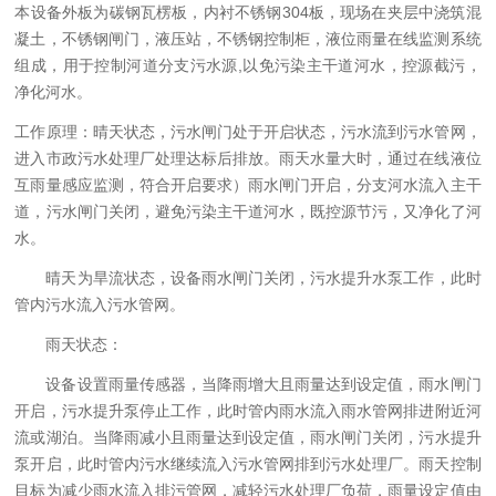
本设备外板为碳钢瓦楞板，内衬不锈钢304板，现场在夹层中浇筑混
凝土，不锈钢闸门，液压站，不锈钢控制柜，液位雨量在线监测系统
组成，用于控制河道分支污水源,以免污染主干道河水，控源截污，
净化河水。
工作原理：晴天状态，污水闸门处于开启状态，污水流到污水管网，
进入市政污水处理厂处理达标后排放。雨天水量大时，通过在线液位
互雨量感应监测，符合开启要求）雨水闸门开启，分支河水流入主干
道，污水闸门关闭，避免污染主干道河水，既控源节污，又净化了河
水。
晴天为旱流状态，设备
雨水
闸门
关闭，污水提升水泵工作
，此时
管内污水流入污水管网。
雨天状态
：
设备设置雨量传感器，当降雨增大且雨量达到设定值，
雨水
闸门
开启
，
污水提升泵停止工作
，此时管内雨水流入雨水管网排进附近河
流或湖泊。当降雨减小且雨量达到设定值，
雨水
闸门关闭，
污水提升
泵
开启，此时管内污水继续流入污水管网排到污水处理厂。雨天控制
目标为减少雨水流入排污管网，减轻污水处理厂负荷，雨量设定值由