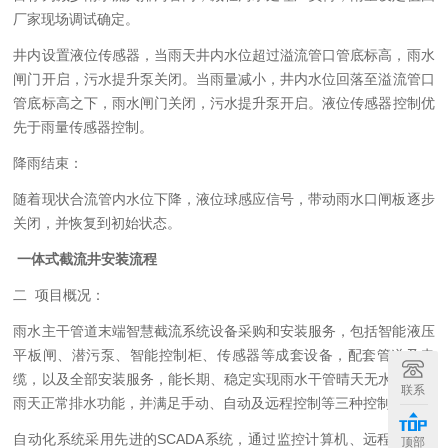
厂家现场调试确定。
井内设置液位传感器，当雨天井内水位超过溢流管口管底标高，
雨水
闸门
开启
，
污水提升泵关闭
。当雨量减小，井内水位回落至溢流管口
管底标高之下，
雨水
闸门关闭，
污水提升泵
开启。液位传感器控制优
先于雨量传感器控制。
降雨结束：
随着现状合流管内水位下降，液位球感应信号，带动雨水口闸板逐步
关闭，并恢复到初始状态。
一体式截流井安装流程
二 项目概况：
雨水主干管道末端智慧截流系统设备采购和安装服务，包括智能液压
平板闸、潜污泵、智能控制柜、传感器等成套设备，配套管道及电
缆，以及全部安装服务，能长期、稳定实现雨水干管晴天无水外排、
联系
雨天正常排水功能，并满足手动、自动及远程控制等三种控制方式。
自动化系统采用先进的SCADA系统，通过监控计算机、远程终端单
顶部