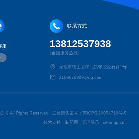
联系方式
13812537938
客服
（全国服务热线）
无锡市锡山区锡北镇张泾泾石路1号
2109676989@qq.com
司 All Rights Reserved 工信部备案号：
苏ICP备19054718号-5
技术支持：
制药网
管理登录
sitemap.xml