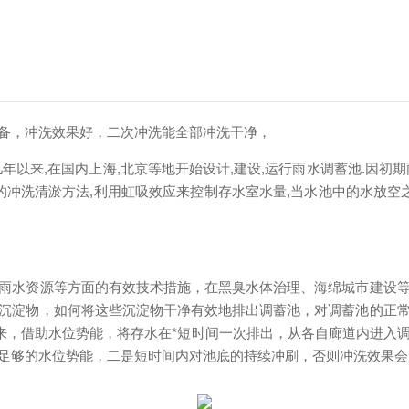
备，冲洗效果好，二次冲洗能全部冲洗干净，
年以来,在国内上海,北京等地开始设计,建设,运行雨水调蓄池.因初
型的冲洗清淤方法,利用虹吸效应来控制存水室水量,当水池中的水放空
雨水资源等方面的有效技术措施，在黑臭水体治理、海绵城市建设
沉淀物，如何将这些沉淀物干净有效地排出调蓄池，对调蓄池的正
起来，借助水位势能，将存水在*短时间一次排出，从各自廊道内进入
足够的水位势能，二是短时间内对池底的持续冲刷，否则冲洗效果会