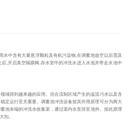
期雨水中含有大量悬浮颗粒及有机污染物,在调蓄池放空以后需及
之后,开启真空隔膜阀,存水室中的冲洗水进入水池并带走水池中
等领域得到越来越的应用。但合流制区域产生的溢流污水以及含
常稳定运行至关重要。调蓄池冲洗设备按其作用原理可分为两大
调蓄池末端的冲洗水收集渠，通过渠内水泵排至池外。按此原理
大扣。