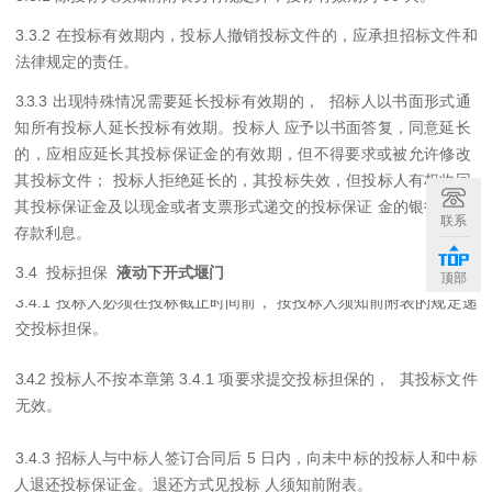
3.3.2 在投标有效期内，投标人撤销投标文件的，应承担招标文件和
法律规定的责任
。
3.3
.
3 出现特殊情况需要延长投标有效期的， 招标人以书面形式通
知所有投标人延长投标有效期。投标人
应
予
以书面答复，同意延长
的，应相应延长其投标保证金的有效期，但不得要求或被允许修改
其投标文件；
投标人
拒
绝延长的，其投标失效，但投标人有权收回
其投标保证金及以现金或者支票形式递交的投标保证
金
的银行同期
联系
存款利息。
3
.
4 投标担保
液动下开式堰门
顶部
3.4.1 投标人必
须在投标截止时间前，
按投标人须知前附表的规定递
交投标担保。
3.4.
2
投标人不按本章第
3.4.1 项要求提交投标担保的， 其投标文件
无效。
3.4.3 招标人与中标人签订合
同
后
5 日内，向未中标的投标人和中标
人退还投标保证金。退还方式见投标
人
须
知前附表。