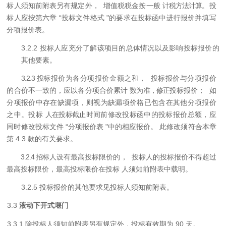
标人须知前附表另有规定外，
增值税税金按一般
计税方法计算
。
投
标人应按第六章
“
投标文件格式
"
的要求在投标函中进行报价并填写
分项报价表。
3.2.2
投标人应充分了解该项目的总体情况以及影响投标报价的
其他要素。
3.2.3 投
标报价为各分项报价金额之和，
投标报价与分项报价
的合价不一致的，应以各分项合价累计
数为准，修正
投标报价；
如
分项报价中存在缺漏项，则视为缺漏项价格已包含在其他分项报价
之中。投标
人在投标截
止
时间前修改投标函中的投标报价总额，应
同时修改投标文件
“
分项报价表
"
中的相应报价。
此
修改须符合本章
第
4.3 款的有关要求。
3.2.4 招
标人设有最高投标限价的，
投标人的投标报价不得超过
最高投标限价，最高投标限价在投标
人
须知前附表中载明。
3.2.5 投
标报价的其他要求见投标人须知前附表。
3.3
液动下开式堰门
3.3.
1
除投标人须知前附表另有规定外，投标有效期为
90 天。