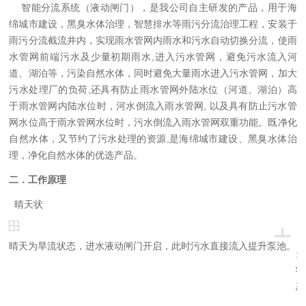
智能分流系统（液动闸门）
，是我公司自主研发的产品，用于海
绵城市建设，黑臭水体治理，智慧排水等雨污分流治理工程，安装于
雨污分流
截流井内
，实现雨水管网内雨水和污水自动切换分流，使雨
水管网前端污水及少量初期雨水
,进入污水管网，避免污水流入河
道、湖泊等，污染自然水体，同时避免大量雨水进入污水管网，加大
污水处理厂的负荷,还具有防止雨水管网外陆水位（河道、湖泊）高
于雨水管网内陆水位时，河水倒流入雨水管网, 以及具有防止污水管
网水位高于雨水管网水位时，污水倒流入雨水管网双重功能。既净化
自然水体，又节约了污水处理的资源,是海绵城市建设、黑臭水体治
理，净化自然水体的优选产品
。
二．
工作原理
晴天状
+
晴天为旱流状态，进水液动闸门开启，此时污水直接流入提升泵池。
天
状
态