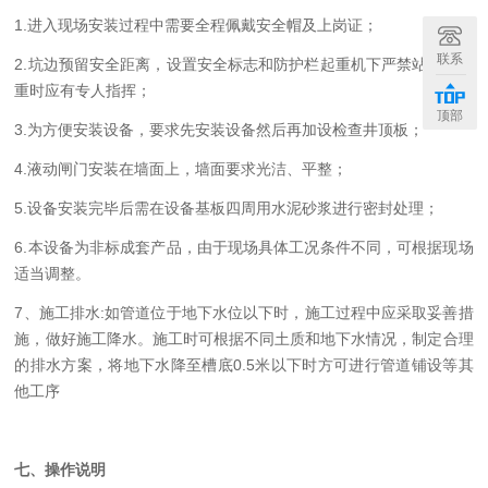
1.
进入
现场
安装过程中需要全程佩戴安全帽
及上岗证
；
联系
2.
坑边预留安全距离，设置安全标志和防护栏起重机下严禁站人，起
重时应有专人指挥；
顶部
3
.为方便安装
设备
，要求先安装
设备
然后再加设检查井顶板；
4
.
液动闸门
安装在
墙面上，墙面要求光洁、平整；
5
.设备安装完毕后需在设备基板四周用水泥砂浆进行密封处理；
6
.本设备为非标成套产品，由于现场具体工况条件不同，可根据现场
适当调整。
7
、施工排水
:如管道位于地下水位以下时，施工过程中应采取妥善措
施，做好施工降水。施工时可根据不同土质和地下水情况，制定合理
的排水方案，将地下水降至槽底0.5米以下时方可进行管道铺设等其
他工序
七、操作说明