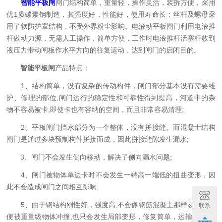
智能平板闸
闸门结构简单，重量轻，操作灵活，装拆方便，采用
优1质碳素钢制造，其强度好，性能好，使用寿命长；丝杆及螺母采
用了软防护罩结构，不受外界粉尘影响。电液动平板闸门利用电液推
杆做动力源，无需人工操作，简单方便，工作时电液推杆活塞杆收到
液压力带动闸板作水平方向的往复运动，达到闸门的启闭目的。
智能平板闸
产品特点：
1、结构简单，没有复杂的传动构件，闸门部分基本没有需要维
护、修理的部位,闸门运行的稳定性和可靠性得到提高，河道中的杂
物不容易被卡,即使卡也有容纳的空间，而且非常容易清理;
2、平板闸门挡水部分为一个整体，没有拼接缝。而混凝士结构
闸门是通过多块预制构件拼接而成，因此拼接缝隙发生漏水;
3、闸门不会发生侧向移动，解决了侧向漏水问题;
4、闸门被物体单边卡时不会发生一端高一端低的扭曲变形，因
此不会造成闸门之间相互影响;
5、由于钢结构刚性好，强度高,不会像钢筋混凝土那样易裂，即
联系
便被重量级物体冲撞,也只会发生局部变形，修复简单，运输通道,恢