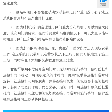
复速度快;
顶部
6、钢结构闸门不会发生被洪水浮起冲走的严重问题，有了液压
系统的作用加不会产生拍打现象;
7、因为结构设计的合理性，闸门受力分布均衡，可以满足大跨
度、较高闸门的要求。在同等跨度和高度的情况下，可以大量节省钢
材用量，闸门上部的门槽结构和价格昂贵的启闭设备,
8、因为所有的构件都在厂家厂房生产，后阶段才进入现场安装
工作,液压系统的安装可以在蓄水状态下进行，因此可以缩短了施工
工期，同时降低了大坝的复杂程度和施工难度。
智能平板闸
不需要开启闸门时，先顺时针旋转手轮，使得丝杠和
连接杆向下移动，将闸板送入阀体槽内，再用*板手将连接杆逆时针
旋转，让连接杆与闸板脱离，并将连接杆取出，闸板就会卡在闸板槽
内，起到了防盗的作用。而当需要开启闸门时，将连接杆放入丝杠通
孔内，让连接杆与丝杠和闸板螺纹连接，再逆时针旋转手轮，使得丝
杠和连接杆向上移动将闸板提出。