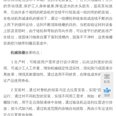
的劳动强度,保护工人身体健康,降低进水的水头损失，提高泵站效
率。它由许多个相同的耙齿机件交错平行组装成一组封闭的耙齿链，
在电动机和减速机的驱动下，通过一组槽轮和链条组成连续不断的自
上而下的循环运动，达到不断清除格栅的目的。当耙齿链运转到设备
上部及背部时，由于链轮和弯轨的导向作用，可以使平行的耙齿排产
生错位，使固体污物靠自重下落到渣槽内，脱落不干净时，这类格栅
容易把污物带到栅后渠道中。
机械格栅
效果特点：
1.生产时，可根据用户需求进行设计调控，以此达到更好的应
用。可减少工人工作量，增加机械稳定性适应性，强化除污或固液分
离效果，增强其耐腐蚀性。通过选用不同材质，在降低成本的同时保
证产品使用寿命。
联系
2.安装时，通过对整机的组装与定点位置安装，实现*且稳定的
顶部
运行。通过对不同机型的安装，实现不同用工需求，例如：耙齿式格
栅除污机，用于定点筛除液体中杂物，通过输送机运送到位置进行排
放；抓斗式除污机，通过轨道范围内杂物自动抓取，再由小车运送到
定点位置堆放杂物。