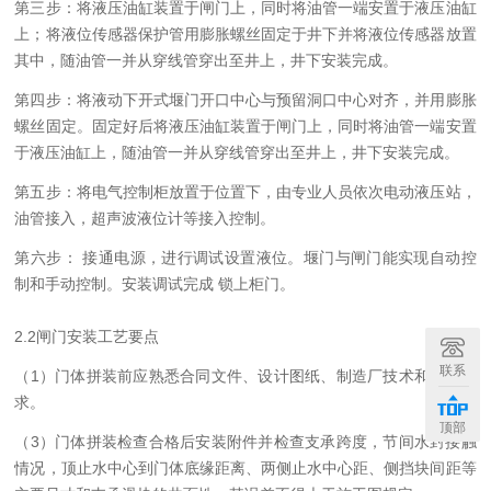
第三步：将液压油缸装置于闸门上，同时将油管一端安置于液压油缸
上；将液位传感器保护管用膨胀螺丝固定于井下并将液位传感器放置
其中，随油管一并从穿线管穿出至井上，井下安装完成。
第四步：将液动下开式堰门开口中心与预留洞口中心对齐，并用膨胀
螺丝固定。固定好后将液压油缸装置于闸门上，同时将油管一端安置
于液压油缸上，随油管一并从穿线管穿出至井上，井下安装完成。
第五步：将电气控制柜放置于位置下，由专业人员依次电动液压站，
油管接入，超声波液位计等接入控制。
第六步：
接通电源，进行调试设置液位。堰门与闸门能实现自动控
制和手动控制。安装调试完成
锁上柜门。
2
.
2
闸门安装工艺要点
联系
（
1）门体拼装前应熟悉合同文件、设计图纸、制造厂技术和规范要
求。
顶部
（
3）门体拼装检查合格后安装附件并检查支承跨度，节间水封接触
情况，顶止水中心到门体底缘距离、两侧止水中心距、侧挡块间距等