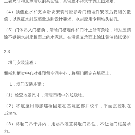
主要尺寸和支承滑块的共面性，其误差不得大于施工图规定。
（
4）顶侧止水和支承滑块安装时应参考门槽埋件安装后复测的数
值，以保证水封压缩量达到设计要求。水封应用专用钻头钻孔.
（
5）门体吊入门槽前，清除门槽埋件和门叶上所有杂物，特别应清
除不锈钢水封座板面上的水泥浆。在滑道支承面上涂沫黄油贴纸保护
2.3
，堰门安装流程：
堰板和框架中心对准预留空洞中心，将堰门固定在墙壁上。
1，堰门安装步骤：
（
1）检查地基尺寸，清理凹槽中的垃圾物。
（
2）将底座用膨胀螺栓固定在基坑底部并校平，平面度控制在
±2mm.
（
3）将堰门吊于井内，用起吊装置将堰门吊住，不让堰门框架承
力。