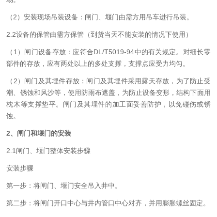
（
2）安装现场吊装设备：
闸门、
堰门由需方
用吊车进行
吊装
。
2.2设备的保管
由需方保管（到货当天不能安装的情况下使用）
（
1）
闸门
设备存放：
应符合
DL/T5019-94中的有关规定。对细长零
部件的存放，应有两处以上的多处支撑，支撑点应受力均匀。
（
2）闸门及其埋件存放：
闸门及其埋件采用露天存放，为了防止受
潮、锈蚀和风沙等，使用防雨布遮盖，为防止设备变形，结构下面用
枕木等支撑垫平。闸门及其埋件的加工面妥善防护，以免碰伤或锈
蚀。
2
、闸门和
堰门
的安装
2
.1
闸门
、堰门整体
安装
步骤
安装步骤
第一步：将闸门、堰门安全吊入井中。
第二步：将闸门开口中心与井内管口中心对齐，并用膨胀螺丝固定。