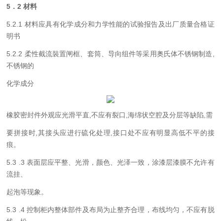
5
．
2
材料
5.2.1
材料应具有化学成分和力学性能的试验报告及出厂质量合格证
明书
5.2.2
柔性截流裝置闸框、套筒、导向组件等采用奥氏体不锈钢制造
,
不锈钢的
化学成分
橡胶密封件外观应光滑平直
,
不应有裂口
,
海绵状空腔及分层等缺陷
,
需
要拼接时
,
其接头应进行硫化处理
,
接口处不应有明显高低不平的接
痕。
5.3 .3
表面层应平整、光滑，颜色、光泽一致，涂漆层漆膜不允许有
流挂、
起泡等现象。
5.3 .4
控制柜内整体部件及布局为止整齐合理，布线均匀，不应有脱