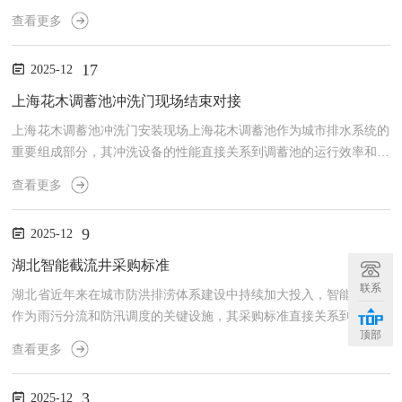
电力、暖通空调（HVAC）系统和其他设备的能源分配，确保建筑内
查看更多
部环境的舒适性和能效。通常由阀门、电动执行器和控制系统组成。
其工作原理是通过电动执行器对阀门进行开闭控制，以实现对建筑内
17
2025-12
不同区域的能源分配。例如，在供暖或制冷的过程中，分流器可以根
据不同区域的温度需求，灵活调整流经各个区域的热水或冷水量，从
上海花木调蓄池冲洗门现场结束对接
而达到最佳的能效和舒适度。电动楼宇分流器的工作原理：1.传感...
上海花木调蓄池冲洗门安装现场上海花木调蓄池作为城市排水系统的
重要组成部分，其冲洗设备的性能直接关系到调蓄池的运行效率和维
护成本。液动冲洗门作为主要调蓄池冲洗设备，凭借其高效、稳定、
查看更多
环保的特点，在城市排水系统中发挥着不可替代的作用。本文将围绕
液动冲洗门的工作原理、技术特点、应用优势以及未来发展趋势展开
9
2025-12
详细阐述，并结合实际案例，探讨其在上海花木调蓄池中的具体应
用。液动冲洗门是一种利用液压动力驱动的冲洗设备，通过控制液体
湖北智能截流井采购标准
的流动来实现对调蓄池底部的冲洗。其核心部件包括液压缸、控制系
联系
湖北省近年来在城市防洪排涝体系建设中持续加大投入，智能截流井
统...
作为雨污分流和防汛调度的关键设施，其采购标准直接关系到城市基
顶部
础设施的智能化水平。根据湖北省政府采购网及荆州市政务公开信息
查看更多
显示，2025年度全省已完成多轮智能截流井设备集中采购，相关技
术规范已形成系统化框架。本文将结合采购文件与行业实践，详细解
3
2025-12