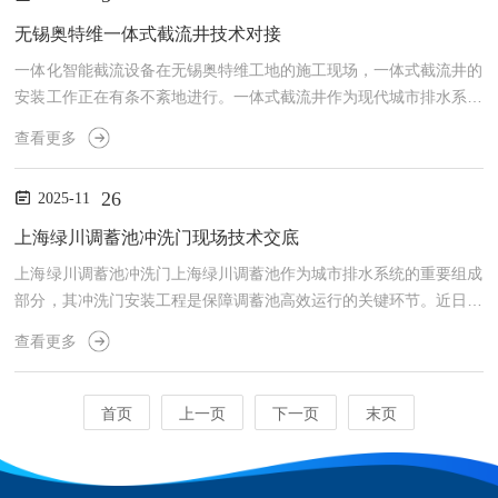
析当前湖北地区智能截流井设备的采购标准体系。一、核心技术参数
要求1.传感监测系统采购标准明确要求配备多参数一体化传感器，需
无锡奥特维一体式截流井技术对接
实时监测水位（精度±1cm）、流速（误差≤...
一体化智能截流设备在无锡奥特维工地的施工现场，一体式截流井的
安装工作正在有条不紊地进行。一体式截流井作为现代城市排水系统
中的重要组成部分，其安装质量直接关系到整个排水系统的运行效果
查看更多
和使用寿命。根据材质的不同，目前市场上常见的一体式截流井主要
有不锈钢材质和混凝土预制两大类，每种类型都有其独特的优势和应
26
2025-11
用场景。不锈钢材质的一体式截流井因其优异的耐腐蚀性能而备受青
睐。无锡奥特维工地采用的不锈钢截流井筒体通常由304或316L不锈
上海绿川调蓄池冲洗门现场技术交底
钢制成，这两种材质都具有出色的抗腐蚀能力，特别适合在潮...
上海绿川调蓄池冲洗门上海绿川调蓄池作为城市排水系统的重要组成
部分，其冲洗门安装工程是保障调蓄池高效运行的关键环节。近日，
绿川调蓄池三大冲洗系统之一的冲洗门安装工作已进入现场施工阶
查看更多
段，这一工程将显著提升调蓄池的冲洗效率和运行稳定性。冲洗门作
为调蓄池的核心设备之一，主要用于定期清除池底沉积的泥沙和杂
物。在安装现场可以看到，施工人员正严格按照技术规范进行操作。
首页
上一页
下一页
末页
冲洗门采用优质不锈钢材料制作，具有耐腐蚀、强度高的特点。门体
与池壁连接处采用特殊密封工艺，确保在高压水流冲洗时不会出现泄
漏。...