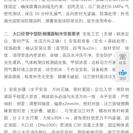
接固定，确保膜瓣自由端无约束、启闭灵活；出厂前进行0.1MPa 气
密性测试，保压 15 分钟无漏气，反向密封无渗漏。防腐处理：外壳
抛光或喷涂防腐涂料，膜瓣表面涂防老化剂，延长使用寿命。
二、
大口径管中型防倒灌器制作安装要求
安装工艺（关键：精准定
位、密封严实、水流方向正确）1. 安装前准备（安全 + 基础处理）
现场勘查：确认安装位置（直管段，距弯头≥2m），核对管径、坡
度，清理管道内壁淤积、杂物，高压水冲洗干净。安全防护：井下作
业先通风，气体检测仪检测硫化氢、甲烷浓度，达标后方可施工；采
联系
用气囊封堵上游管道，排空积水，干作业安装。设备检查：核对防倒
灌器规格，检查外壳无变形、膜瓣无破损、法兰密封面清洁无划痕。
顶部
2. 安装步骤（水平安装、方向正确、密封紧固）定位入管：将防倒
灌器平稳置入管道，阀体箭头必须与水流方向一致，水平安装，严禁
倾斜、倒置；调整同轴度，偏差≤2mm/m。密封对接：法兰面铺整圈
橡胶密封垫（无折叠、破损），与管道法兰对齐，螺栓对角对称紧
固，分 2-3 次拧紧，力矩≥35N・m，避免密封垫受力不均渗漏。固
定加固：大口径（DN≥1000）需浇筑 C30 混凝土支墩，固定阀体底
部，防止水流冲击移位；井内安装时，预留检修空间，便于后期维