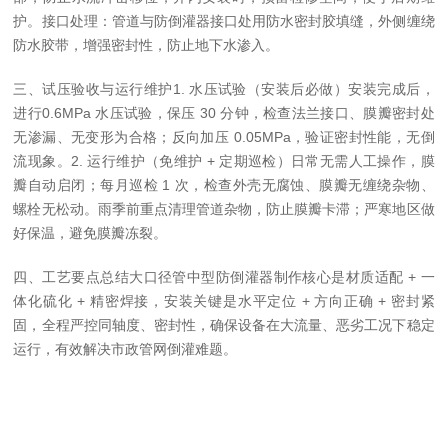
护。接口处理：管道与防倒灌器接口处用防水密封胶填缝，外侧缠绕
防水胶带，增强密封性，防止地下水渗入。
三、试压验收与运行维护1. 水压试验（安装后必做）安装完成后，
进行0.6MPa 水压试验，保压 30 分钟，检查法兰接口、膜瓣密封处
无渗漏、无变形为合格；反向加压 0.05MPa，验证密封性能，无倒
流现象。2. 运行维护（免维护 + 定期巡检）日常无需人工操作，膜
瓣自动启闭；每月巡检 1 次，检查外壳无腐蚀、膜瓣无缠绕杂物、
螺栓无松动。雨季前重点清理管道杂物，防止膜瓣卡滞；严寒地区做
好保温，避免膜瓣冻裂。
四、工艺要点总结大口径管中型防倒灌器制作核心是材质适配 + 一
体化硫化 + 精密焊接，安装关键是水平定位 + 方向正确 + 密封紧
固，全程严控同轴度、密封性，确保设备在大流量、恶劣工况下稳定
运行，有效解决市政管网倒灌难题。