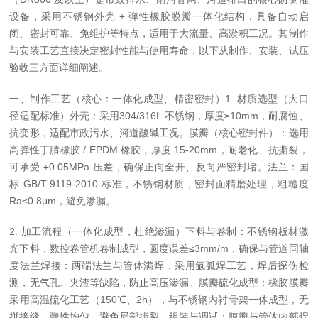
设备，采用不锈钢外壳 + 弹性橡胶膜瓣一体化结构，具备自动启
闭、密封可靠、免维护等特点，适用于大流量、高淤积工况。其制作
与安装工艺直接决定密封性能与使用寿命，以下从制作、安装、试压
验收三方面详细阐述。
一、制作工艺（核心：一体化成型、精密密封）1. 材质选型（大口
径适配标准）外壳：采用304/316L 不锈钢，厚度≥10mm，耐腐蚀、
抗变形，适配市政污水、河道酸碱工况。膜瓣（核心密封件）：选用
高弹性丁腈橡胶 / EPDM 橡胶，厚度 15-20mm，耐老化、抗撕裂，
可承受 ±0.05MPa 压差，确保正向全开、反向严密封堵。法兰：国
标 GB/T 9119-2010 标准，不锈钢材质，密封面精磨处理，粗糙度
Ra≤0.8μm，避免渗漏。
2. 加工流程（一体化成型，杜绝渗漏）下料与卷制：不锈钢板材激
光下料，数控卷管机卷制成型，圆度误差≤3mm/m，确保与管道同轴
度法兰焊接：两端法兰与管体满焊，采用氩弧焊工艺，焊后探伤检
测，无气孔、夹渣等缺陷，防止高压渗漏。膜瓣硫化成型：橡胶膜瓣
采用高温硫化工艺（150℃、2h），与不锈钢内衬骨架一体成型，无
拼接缝，弹性均匀，避免局部撕裂。组装与调试：膜瓣与管体内部焊