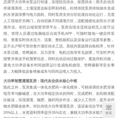
态调节大功率水泵运行转速，实现恒压供水、按需供水：雨天自动关
停灌溉系统，土壤湿度达标后即刻停机，杜绝传统泵房持续抽水造成
的水资源浪费与电力损耗。同时泵房支持分区轮灌自动化运行，无需
人工现场开关阀门，自动切换不同灌溉片区，适配规模化农田分片灌
溉作业。依托云端智慧管理平台，泵房实现全流程远程无人值守运
维。管理人员通过电脑端后台或手机APP，可随时随地一键启停泵
组、查看实时供水压力、流量、整机能耗以及设备运行温度等参数，
足不出户即可管控整片灌区供水工况。系统内置故障自检程序，针对
水泵过载、管网漏水、压力异常、电机过热等常见故障，可实时声光
报警并推送手机预警信息，同时自动启动过载保护、紧急停机功能，
避免大功率设备长时间故障运行造成电机烧毁、管网爆裂等安全事
故，大幅降低设备维修成本与田间运维人力投入。
大功率智慧灌溉泵房：现代农业供水核心中枢
除此之外，泵房集成一体化水肥药一体化模块，可精准调控水肥溶液
电导率与酸碱度，在大功率稳定供水的同时，完成肥料、农药精准配
比输送，实现灌溉、施肥、施药同步作业，减少人工劳作，提升农作
物水肥吸收效率。对比传统大功率灌溉泵房，该设备综合节电率可达
20%以上，水资源利用率提升35%左右，兼顾大功率供水能力与绿色
联系