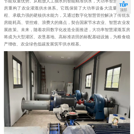
节能双重优势。从粗放人工抽水到智能精准供水，大功率智慧灌溉泵
房重构了农业灌溉供水体系。它既保留了大功率设备大流量、高扬
顶部
程、承载力强的硬核供水能力，又通过数字化智慧管控解决了传统泵
房能耗高、管控难、浪费大的痛点，契合国家节水农业、智慧农业发
展政策。未来，随着农田数字化改造全面推进，大功率智慧灌溉泵房
将成为大型灌区、农垦基地、高标准农田的标配基础设施，为粮食稳
产增收、农业绿色低碳发展筑牢供水根基。