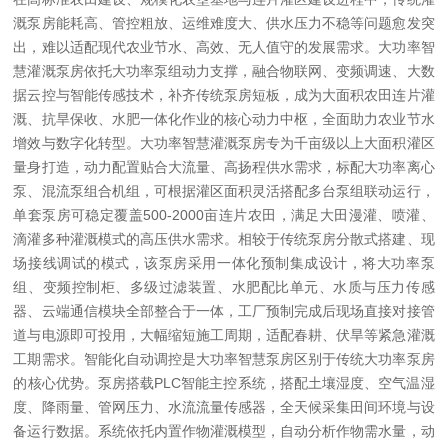
溉泵房能耗高、管控粗放、运维难度大、供水压力不稳等问题愈发突
出，难以适配现代农业节水、高效、无人值守的发展需求。大功率智
慧灌溉泵房依托大功率泵组动力支撑，融合物联网、变频调速、大数
据云控与智能传感技术，补齐传统泵房短板，成为大面积农田连片灌
溉、抗旱保收、水肥一体化作业的核心动力中枢，全面助力农业节水
增效与数字化转型。大功率智慧灌溉泵房专为千亩级以上大面积灌区
量身打造，动力配置贴合大流量、高扬程供水需求，标配大功率离心
泵、混流泵组合机组，可根据灌区面积灵活搭配多台泵组联动运行，
单套泵房可稳定覆盖500-2000亩连片农田，满足大田漫灌、喷灌、
滴灌多种灌溉模式的高压供水需求。相较于传统泵房分散式搭建、现
场接线调试的模式，该泵房采用一体化预制集成设计，将大功率泵
组、变频控制柜、多级过滤装置、水肥配比单元、水质与压力传感
器、云端通信模块全部整合于一体，工厂预制完成后现场直接对接管
道与电源即可投用，大幅缩短施工周期，适配春耕、伏旱等紧急灌溉
工期需求。智能化自动调控是大功率智慧泵房区别于传统大功率泵房
的核心优势。泵房搭载PLC智能主控系统，搭配土壤湿度、空气温湿
度、降雨量、管网压力、水流流量传感器，全天候采集田间环境与设
备运行数据。系统依托内置作物灌溉模型，自动分析作物需水量，动