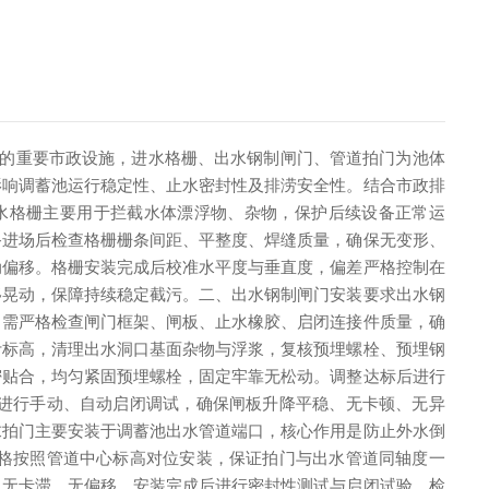
的重要市政设施，进水格栅、出水钢制闸门、管道拍门为池体
影响调蓄池运行稳定性、止水密封性及排涝安全性。结合市政排
水格栅主要用于拦截水体漂浮物、杂物，保护后续设备正常运
备进场后检查格栅栅条间距、平整度、焊缝质量，确保无变形、
动偏移。格栅安装完成后校准水平度与垂直度，偏差严格控制在
移晃动，保障持续稳定截污。二、出水钢制闸门安装要求出水钢
，需严格检查闸门框架、闸板、止水橡胶、启闭连接件质量，确
计标高，清理出水洞口基面杂物与浮浆，复核预埋螺栓、预埋钢
密贴合，均匀紧固预埋螺栓，固定牢靠无松动。调整达标后进行
进行手动、自动启闭调试，确保闸板升降平稳、无卡顿、无异
求拍门主要安装于调蓄池出水管道端口，核心作用是防止外水倒
格按照管道中心标高对位安装，保证拍门与出水管道同轴度一
，无卡滞、无偏移。安装完成后进行密封性测试与启闭试验，检