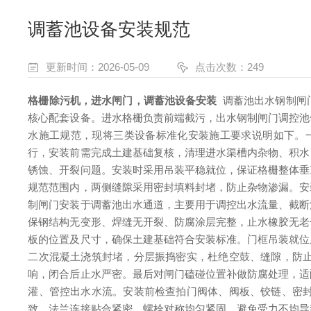
调蓄池设备安装规范
更新时间：2026-05-09
点击次数：249
格栅除污机，进水闸门，调蓄池设备安装
调蓄池出水钢制闸
核心配套设备。进水格栅负责前端截污，出水钢制闸门调控池
水施工规范，现将三类设备标准化安装施工要求说明如下。
行，安装前需完成土建基础复核，清理进水渠槽内杂物、积水
锈蚀、开裂问题。安装时采用吊装平稳就位，保证格栅整体垂
规范范围内，两侧缝隙采用密封填料封堵，防止杂物渗漏。安
制闸门安装于调蓄池出水通道，主要用于调控出水流量、截断
保钢结构无变形、焊缝无开裂、防腐涂层完整，止水橡胶无老
板的位置及尺寸，确保土建基础符合安装标准。门框吊装就位
二次混凝土浇筑封堵，分层振捣密实，杜绝空鼓、缝隙，防
响，闭合后止水严密。最后对闸门磕碰位置补做防腐处理，适
灌、管控出水水流。安装前检查拍门阀体、阀板、铰链、密
致，法兰连接贴合紧密，螺栓对称均匀紧固，避免受力不均导