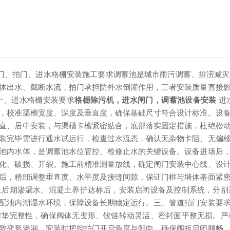
门、拍门、进水格栅安装施工要求调蓄池是城市雨污调蓄、排涝减灾
体出水、截断水流，拍门承担防外水倒灌作用，三者安装质量直接
一、进水格栅安装要求
格栅除污机，进水闸门，调蓄池设备安装
进
，校准渠槽宽度、深度及垂直度，确保基础尺寸符合设计标准。设
直、居中安装，与渠槽卡槽紧密贴合，底部落实固定措施，杜绝松
装完毕需进行通水试运行，检查过水流态，确认无杂物卡阻、无偏
池内水体，是调蓄池水位管控、检修止水的关键设备。设备进场后
化、破损、开裂。施工前精准测量放线，确定闸门安装中心线、设
后，精细调整垂直度、水平度及接缝间隙，保证门框与墙体基面紧
止后期渗漏水。混凝土养护达标后，安装启闭设备及控制系统，分别
配池内潮湿水环境，保障设备长期稳定运行。三、管道拍门安装要
封垫完整性，确保阀体无变形、铰链转动灵活、密封面平整无损。严
致变形渗漏。安装时把控拍门开启角度与朝向，确保阀板启闭顺畅