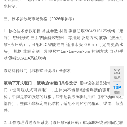
水控制。
三、技术参数与市场价格（2026年参考）
1. 核心技术参数项目 常规参数 材质 碳钢防腐/304/316L不锈钢（定
制） 密封形式 三面/四面橡胶密封，零泄漏 驱动方式 液动（液压油
缸+液压站），可配PLC智能控制 适用水头 0-6m（可定制更高水
头） 规格 非标定制，常规尺寸1m×1m~5m×5m 控制方式 自动/手
动/远程SCADA系统联动
液动旋转堰门（堰板式可调堰）全解析
联系
液动下开式堰门 ，液动旋转堰门具备发货
图中设备就是液动旋转堰
门（也叫堰板式可调堰），主体为不锈钢/碳钢焊接的弧形框架结
顶部
构，中间是带加强筋的堰板，底部配备液压驱动油缸（图中横向圆柱
部件），整体为非标定制化结构，适配不同尺寸的箱涵、渠道、截流
井。
2. 工作原理通过液压系统（液压缸+液压站）驱动堰板绕底部固定轴