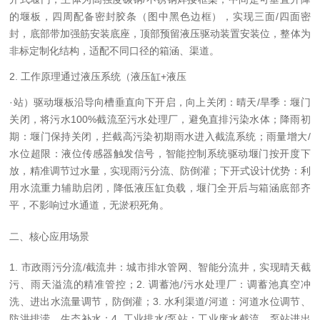
的堰板，四周配备密封胶条（图中黑色边框），实现三面/四面密
封，底部带加强筋安装底座，顶部预留液压驱动装置安装位，整体为
非标定制化结构，适配不同口径的箱涵、渠道。
2. 工作原理通过液压系统（液压缸+液压
·站）驱动堰板沿导向槽垂直向下开启，向上关闭：晴天/旱季：堰门
关闭，将污水100%截流至污水处理厂，避免直排污染水体；降雨初
期：堰门保持关闭，拦截高污染初期雨水进入截流系统；雨量增大/
水位超限：液位传感器触发信号，智能控制系统驱动堰门按开度下
放，精准调节过水量，实现雨污分流、防倒灌；下开式设计优势：利
用水流重力辅助启闭，降低液压缸负载，堰门全开后与箱涵底部齐
平，不影响过水通道，无淤积死角。
二、核心应用场景
1. 市政雨污分流/截流井：城市排水管网、智能分流井，实现晴天截
污、雨天溢流的精准管控；2. 调蓄池/污水处理厂：调蓄池真空冲
洗、进出水流量调节，防倒灌；3. 水利渠道/河道：河道水位调节、
防洪排涝、生态补水；4. 工业排水/泵站：工业废水截流、泵站进出