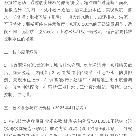
做旋转运动，通过改变堰板的仰角/开度，精准调节过流断面面积：
堰板抬升（关闭）：减小过水通道，抬高上游水位，实现截流、蓄
水、防倒灌；堰板下放（开启）：增大过水断面，加速排水、溢流；
可调特性：堰板可停在任意角度，实现0-100%的无级流量调节，适
配不同工况需求；溢流设计：上游水从堰板上端溢流，适合需要精准
控制水位的场景。
二、核心应用场景
1. 市政雨污分流/截流井：城市排水管网、智能分流井，实现晴天截
污、雨天溢流、防倒灌；2. 河道/渠道水位调节：生态补水、防洪排
涝、景观水位控制；3. 调蓄池/污水处理厂：调蓄池进出水流量调
节、真空冲洗配套；4. 泵站/工业排水：工业废水截流、泵站进出水
控制、防倒灌。
三、技术参数与市场价格（2026年4月参考）
1. 核心技术参数项目 常规参数 材质 碳钢防腐/304/316L不锈钢（污
水/海水优先选不锈钢） 驱动方式 液动（液压油缸+液压站），可配
PLC智能控制 适用水头 0-6m（可定制更高水头） 规格 非标定制，