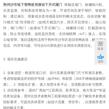
荆州沙市地下管网使用液动下开式堰门
将截流堰门、格栅除污机、
水质监测、控制系统等整合为一体，节省空间且便于维护。智能控
制：通过液位、雨量或水质传感器实时判断水流状态。自动切换“截
污模式"或“排涝模式"（如晴天截流污水，雨天开启泄洪）。核心组
件：堰门/闸门（如液动下开式堰门）。格栅除污机：拦截固体垃
圾，防止管道堵塞。远程监控系统：支持物联网（IoT）接入，实现
云端管理。项目适配性适用于荆州市沙市区老旧管网改造，解决雨污
混流、内涝等问题。可结合GIS系统进行全局排水调度优化。
联系
3. 项目实施建议
顶部
1. 设备选型：根据管道口径、设计流量选择堰门尺寸和液压参数。
考虑智能截流井的防护等级（如IP68）和材质（304不锈钢或碳钢防
腐）。2. 智能化扩展： 接入智慧水务平台，实现数据分析与预警。
3. 供应商参考： 国内厂商如**江苏禹润、新界泵业、南方泵业**等提
供类似设备，需对比技术参数和工程案例如需进一步了解技术参数或
招标要求，可提供具体需求（如设计流量、管径等），以便推荐更详
细的解决方案。