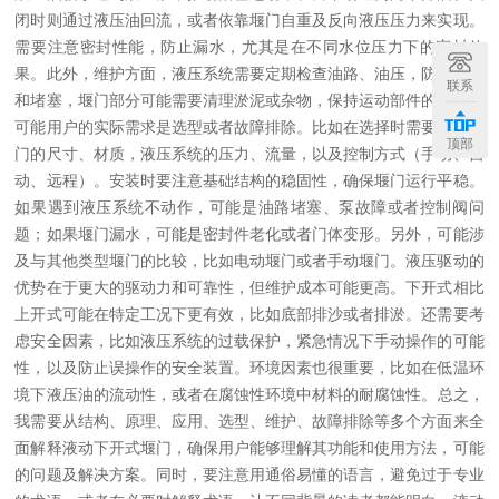
闭时则通过液压油回流，或者依靠堰门自重及反向液压压力来实现。
需要注意密封性能，防止漏水，尤其是在不同水位压力下的密封效
果。此外，维护方面，液压系统需要定期检查油路、油压，防止泄漏
联系
和堵塞，堰门部分可能需要清理淤泥或杂物，保持运动部件的润滑。
可能用户的实际需求是选型或者故障排除。比如在选择时需要考虑堰
顶部
门的尺寸、材质，液压系统的压力、流量，以及控制方式（手动、自
动、远程）。安装时要注意基础结构的稳固性，确保堰门运行平稳。
如果遇到液压系统不动作，可能是油路堵塞、泵故障或者控制阀问
题；如果堰门漏水，可能是密封件老化或者门体变形。
另外，可能涉
及与其他类型堰门的比较，比如电动堰门或者手动堰门。液压驱动的
优势在于更大的驱动力和可靠性，但维护成本可能更高。下开式相比
上开式可能在特定工况下更有效，比如底部排沙或者排淤。
还需要考
虑安全因素，比如液压系统的过载保护，紧急情况下手动操作的可能
性，以及防止误操作的安全装置。环境因素也很重要，比如在低温环
境下液压油的流动性，或者在腐蚀性环境中材料的耐腐蚀性。
总之，
我需要从结构、原理、应用、选型、维护、故障排除等多个方面来全
面解释液动下开式堰门，确保用户能够理解其功能和使用方法，可能
的问题及解决方案。同时，要注意用通俗易懂的语言，避免过于专业