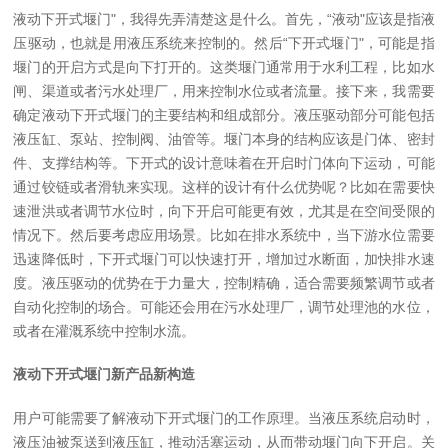
液动下开式堰门"，我得先弄清楚这是什么。首先，“液动"应该是指液
压驱动，也就是用液压系统来控制的。然后“下开式堰门"，可能是指
堰门的开启方式是向下打开的。这类堰门通常用于水利工程，比如水
闸、渠道或者污水处理厂，用来控制水位或者流量。
接下来，我需要
确定液动下开式堰门的主要结构和组成部分。液压驱动部分可能包括
液压缸、泵站、控制阀、油管等。堰门本身的结构应该是门体、密封
件、支撑结构等。下开式的设计意味着在开启时门体向下运动，可能
通过铰链或者滑轨来实现。这样的设计有什么优势呢？比如在需要快
速泄洪或者调节水位时，向下开启可能更有效，尤其是在空间受限的
情况下。
然后要考虑应用场景。比如在排水系统中，当下游水位需要
迅速降低时，下开式堰门可以快速打开，增加过水断面，加快排水速
度。液压驱动的优势在于力量大，控制精确，适合需要频繁调节或者
自动化控制的场合。可能还会用在污水处理厂，调节处理池的水位，
或者在灌溉系统中控制水流。
液动下开式堰门新产品新构造
用户可能需要了解液动下开式堰门的工作原理。当液压系统启动时，
液压油被泵送到液压缸，推动活塞运动，从而带动堰门向下开启。关