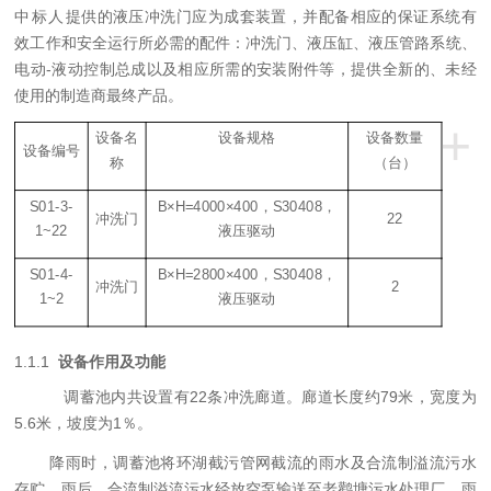
中标人
提供的
液压冲洗门应为成套装置，并配备相应的保证系统有
效工作和安全运行所必需的配件：
冲洗门、液压缸、液压管路系统、
电动-液动控制总成以及相应所需的安装附件等，
提供全新的、未经
使用的制造商最终产品
。
+
设备名
设备规格
设备数量
设备编号
称
（台）
S01-3-
B×H
=4000
×
400
，S
30408
，
冲洗门
22
1~22
液压驱动
S01-4-
B×H
=2800
×
400
，S
30408
，
冲洗门
2
1~2
液压驱动
1.1.1
设备作用及功能
调蓄池内共设置有2
2条
冲洗
廊道。
廊道长度约79米，宽度为
5.6米，坡度为1％。
降雨时，调蓄池将环湖截污管网截流的雨水及合流制溢流污水
存贮。雨后，合流制溢流污水经放空泵输送至老鹳塘污水处理厂，雨