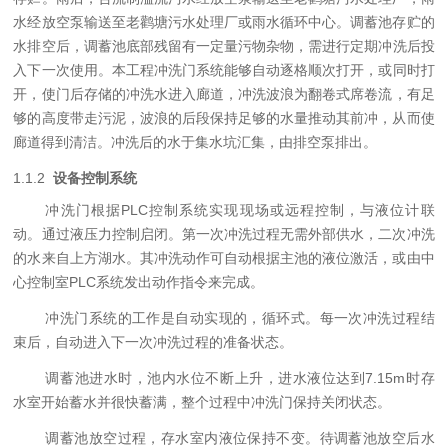
水经放空泵输送至老鹳塘污水处理厂或雨水循环中心。调蓄池存贮
的
水排空后，调蓄池底部残留有一定量污物杂物，
需
进行
定期冲洗
后
投
入下一次使用。
本工程
冲洗门
系统能够自动逐格顺次打开，或同时打
开，使门后
存储的
冲洗水进入廊道，冲洗波浪为翻卷式席卷流，有足
够的高度带走污泥，波浪的后段保持足够的水量推动其前冲，从而使
廊道得到清洁。冲洗后的水于集水坑汇集，由排空泵排出。
1.1.2
设备控制系统
冲洗门根据PLC控制系统实现现场或远程控制，与液位计联
动。通过液压力控制启闭。第一次冲洗过程无需外部供水，二次冲洗
的水来自上方湖水。其冲洗动作可自动根据主池的液位激活，或由中
心控制室PLC系统发出动作指令来完成。
冲洗门系统的工作是自动实现的，循环式。每一次冲洗过程结
束后，自动进入下一次冲洗过程的准备状态。
调蓄池进水时，池内水位不断上升，进水液位达到7.15m时存
水室开始蓄水并很快蓄满，整个过程中冲洗门保持关闭状态。
调蓄池放空过程，存水室内液位保持不变。待调蓄池放空后水