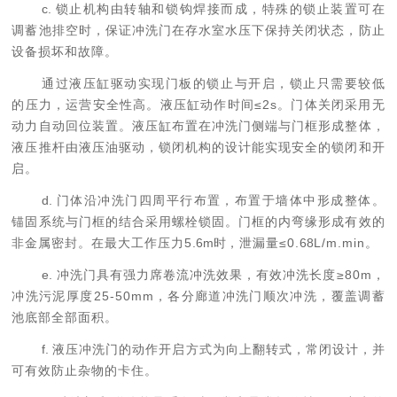
c.
锁止机构由转轴和锁钩焊接而成，特殊的锁止装置可在
调蓄池排空时，保证冲洗门在存水室水压下保持关闭状态，防止
设备损坏和故障。
通过液压缸驱动实现门板的锁止与开启，锁止只需要较低
的压力，运营安全性高。液压缸动作时间≤
2s
。门体关闭采用无
动力自动回位装置。液压缸布置在冲洗门侧端与门框形成整体，
液压推杆由液压油驱动，锁闭机构的设计能实现安全的锁闭和开
启。
d.
门体沿冲洗门四周平行布置，布置于墙体中形成整体。
锚固系统与门框的结合采用螺栓锁固。门框的内弯缘形成有效的
非金属密封。在最大工作压力
5
.6m
时
，泄漏量≤
0.
68
L/m.min
。
e.
冲洗门具有强力席卷流冲洗效果，有效冲洗长度≥
80m
，
冲洗污泥厚度
25-50mm
，各分廊道冲洗门顺次冲洗，覆盖调蓄
池底部全部面积。
f.
液压冲洗门的动作开启方式为向上翻转式，常闭设计，并
可有效防止杂物的卡住。