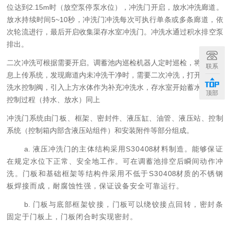
位达到2.
1
5m时（放空泵停泵水位），冲洗门开启，放水冲洗廊道。
放水持续时间5~10秒，冲洗门冲洗每次可执行单条或多条廊道，依
次轮流进行，最后开启收集渠存水室冲洗门。冲洗水通过积水排空泵
排出。
二次冲洗可根据需要开启。调蓄池内巡检机器人定时巡检，将巡检信
联系
息上传系统，发现廊道内未冲洗干净时，需要二次冲洗，打开补充冲
洗水控制阀，引入上方水体作为补充冲洗水，存水室开始蓄水。后续
顶部
控制过程（持水、放水）同上
冲洗门系统由
门板
、框架、密封件、液压缸、油管、液压站、控制
系统（控制箱内部含液压站组件）和安装附件等部分组成。
a.
液压冲洗门的主体结构采用
S304
08
材料制造。能够保证
在规定水位下正常、安全地工作。可在调蓄池排空后瞬间动作冲
洗。门板和基础框架等结构件采用不低于
S304
08
材质的不锈钢
板焊接而成，耐腐蚀性强，保证设备安全可靠运行。
b.
门板与底部框架铰接，门板可以绕铰接点回转，密封条
固定于门板上，门板闭合时实现密封。