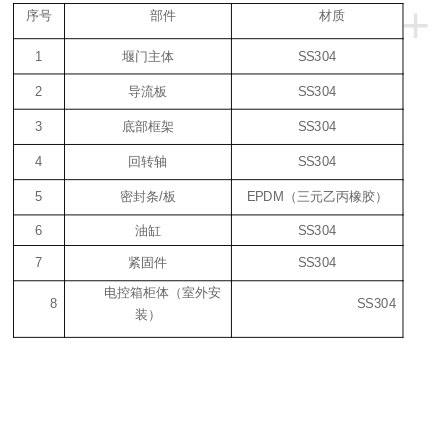
+
序号
部件
材质
1
堰门主体
SS304
2
导流板
SS304
3
底部框架
SS304
4
回转轴
SS304
5
密封条
/
板
EPDM
（三元乙丙橡胶）
6
油缸
SS304
7
紧固件
SS304
电控箱柜体（室外安
8
SS304
装）