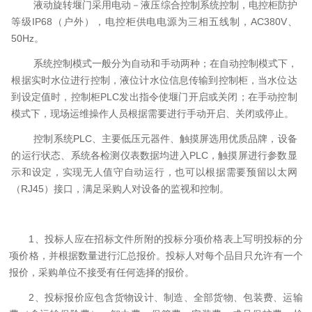
液动旋转堰门采用电动－液压综合控制系统控制，电控柜防护
等级
IP68
（户外），电控柜供电电源为三相五线制，
AC380V
、
50Hz
。
系统控制模式一般分为自动和手动两种；在自动控制模式下，
根据实时水位进行控制，液位计水位信息传输到控制柜，当水位达
到设定值时，控制柜
PLC
发出指令使堰门开启或关闭；在手动控制
模式下，现场运维操作人员根据需要进行手动开启、关闭或停止。
控制系统
PLC
、主要低压元器件、触摸屏选用优质品牌，设备
的运行状态、系统各检测仪表数据均进入
PLC
，触摸屏进行参数显
示和设定，实现无人值守自动运行，也可以根据需要预留以太网
（
RJ45
）接口，满足采购人对设备的监视和控制。
1
、投标人应在招标文件所附的投标分项价格表上写明投标的分
项价格
，并根据数量进行汇总报价
。
投标人对每个品目只允许有一个
报价，采购单位不接受有任何选择的报价。
2
、
投标报价应包含货物设计、制造、全部货物、包装费、运输