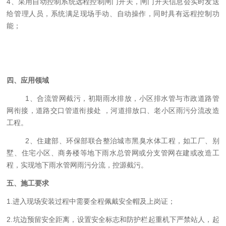
4、采用自动控制系统远程控制闸门开关，闸门开关信息会实时发送
给管理人员，系统满足现场手动、自动操作，同时具有远程控制功
能；
四、应用领域
1、合流管网截污，初期雨水排放，小区排水管与市政道路管
网衔接，道路交口管道衔接处 ，河道排放口、老小区雨污分流改造
工程。
2、住建部、环保部联合整治城市黑臭水体工程，如工厂、别
墅、住宅小区、商务楼等地下雨水总管网或分支管网在建或改造工
程，实现地下雨水管网雨污分流，控源截污。
五
、施工要求
1.
进入
现场
安装过程中需要全程佩戴安全帽
及上岗证
；
2.
坑边预留安全距离，设置安全标志和防护栏起重机下严禁站人，起