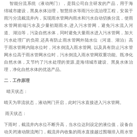
智能分流系统（液动闸门）
，是我公司自主研发的产品，用于海
绵城市建设，黑臭水体治理，智慧排水等雨污分流治理工程，安装于
雨污分流
截流井内
，实现雨水管网内雨水和污水自动切换分流，使雨
水管网前端污水及少量初期雨水
,进入污水管网，避免污水流入河
道、湖泊等，污染自然水体，同时避免大量雨水进入污水管网，加大
污水处理厂的负荷,还具有防止雨水管网外陆水位（河道、湖泊）高
于雨水管网内陆水位时，河水倒流入雨水管网, 以及具有防止污水管
网水位高于雨水管网水位时，污水倒流入雨水管网双重功能。既净化
自然水体，又节约了污水处理的资源,是海绵城市建设、黑臭水体治
理，净化自然水体的优选产品
。
二．
工作原理
晴天状态：
晴天为旱流状态，液动闸门开启，此时污水直接进入污水管网。
雨天状态：
下雨时，截流井内水位不断升高，当水位达到设定的液位值，设备自
动关闭液动限流闸门，截流井内收集的雨水直接越过围堰排入雨水管