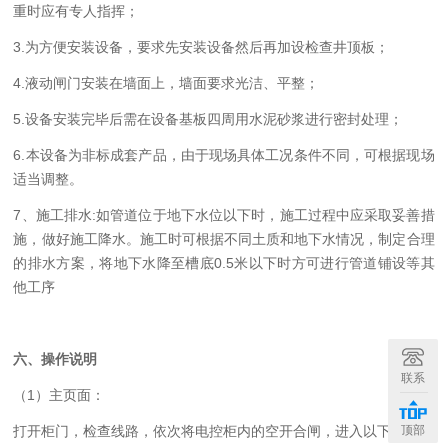
重时应有专人指挥；
3
.为方便安装
设备
，要求先安装
设备
然后再加设检查井顶板；
4
.
液动闸门
安装在
墙面上，墙面要求光洁、平整；
5
.设备安装完毕后需在设备基板四周用水泥砂浆进行密封处理；
6
.本设备为非标成套产品，由于现场具体工况条件不同，可根据现场
适当调整。
7
、施工排水
:如管道位于地下水位以下时，施工过程中应采取妥善措
施，做好施工降水。施工时可根据不同土质和地下水情况，制定合理
的排水方案，将地下水降至槽底0.5米以下时方可进行管道铺设等其
他工序
六
、操作说明
联系
（
1）主页面：
顶部
打开柜门，检查线路，依次将电控柜内的空开合闸，进入以下界面。