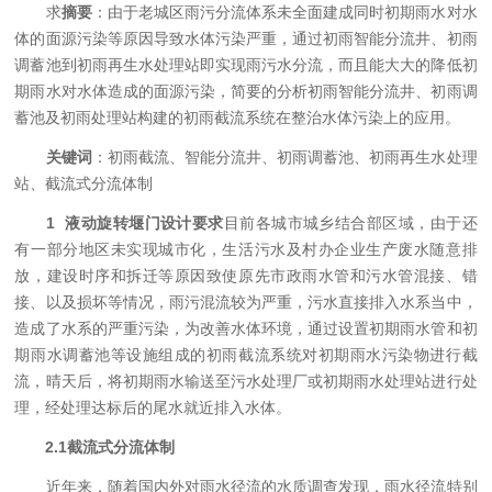
求
摘要
：由于老城区雨污分流体系未全面建成同时初期雨水对水
体的面源污染等原因导致水体污染严重，通过初雨智能分流井、初雨
调蓄池到初雨再生水处理站即实现雨污水分流，而且能大大的降低初
期雨水对水体造成的面源污染，简要的分析初雨智能分流井、初雨调
蓄池及初雨处理站构建的初雨截流系统在整治水体污染上的应用。
关键词
：初雨截流、智能分流井、初雨调蓄池、初雨再生水处理
站、截流式分流体制
1 液动旋转堰门设计要求
目前各城市城乡结合部区域，由于还
有一部分地区未实现城市化，生活污水及村办企业生产废水随意排
放，建设时序和拆迁等原因致使原先市政雨水管和污水管混接、错
接、以及损坏等情况，雨污混流较为严重，污水直接排入水系当中，
造成了水系的严重污染，为改善水体环境，通过设置初期雨水管和初
期雨水调蓄池等设施组成的初雨截流系统对初期雨水污染物进行截
流，晴天后，将初期雨水输送至污水处理厂或初期雨水处理站进行处
理，经处理达标后的尾水就近排入水体。
2.1
截流式分流体制
近年来，随着国内外对雨水径流的水质调查发现，雨水径流特别