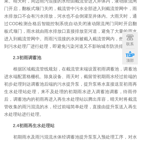
果。晴天时，周边雨污混接的水经由截流管进入井体内，液动限流闸
门开启，翻板式堰门关闭，截流管中污水全部进入到截流管网中，雨
水排放口不会有污水排放，河水也不会倒灌至井体内。大雨天时，通
过COD检测合格后智能控制系统自动关闭液动限流闸门同时开启翻
板式堰门，雨水就由雨水排放口直接排放至河道，避免了大量的雨水
进入到截流管网中。而雨污混接的水则被截入截流管网内，然后输送
联系
到污水处理厂进行处理，即避免污染河道又不影响城市防洪排涝。
2
.3
初雨调蓄池
顶部
根据区域截流管线规划，在截流管末端设置初雨调蓄池，调蓄池
进水端配置格栅机、除臭设备、雨天时，截留管初期雨水经过前端的
初步处理到达调蓄池后端的污水提升泵，提升泵将水直接送至初雨再
生水处理站处理，来不及处理的初期雨水进入调蓄池调蓄，待雨停
后，调蓄池内的初雨再进入再生水处理站以腾出库容，晴天时将截流
管收集的雨污混流的水，经过前端简单处理，直接由提升泵送入再生
水处理站进行处理。
2
.4
初雨再生水处理站
初期雨水及雨污混流水体经调蓄池提升泵泵入预处理工序，对水