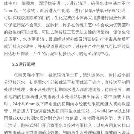
体中粗、细颗粒、漂浮物等进一步进行清理，确保水体中基本不含
1mm以上的杂物，而后进入生化池，进行“厌氧+缺氧+好氧”处理，
可以实现脱氮除磷的目的，生化完成的水体再采用膜进行固液分离，
可保证污泥不会流失，泥龄长，许多在传统工艺中不会成为优势菌种
的微生物可以出现，可以去除传统工艺无法去除的污染物，促使生化
反应更*，水体更澄清，最后经过紫外线及消毒剂进行消毒杀菌后可
就近排入水渠中，补充渠道景观水位，过程中产生的臭气可以经过吸
附达标后排放，产生的污泥经初步脱水可转运至消纳中心。
2
.5
运行流程
①晴天和小雨时，截流限流闸全开，清洗道路水、偷排或小部
分混接污水、初期雨水全部被截流至初雨截流干管内，直接送至初雨
处理站处理，来不及处理的初期雨水进入调蓄池调蓄，待雨停后，调
蓄池内的初雨再进入初雨再生水处理站以腾出库容；②中雨或大雨
时，24小时6mm以下降雨量的初期雨水经液动限流闸进入初雨截流
管，然后进入下游调蓄池及初雨再生水处理站，24小时6mm以上降
雨量或COD检测水质达到允许排放值后，液动限流闸关闭，为了防
止洪涝，翻板式堰门开启将雨水直接对河渠排入，以免占用其它排口
的初雨截流量或影响截流效果。初雨再生水处理站将初雨或雨污混流