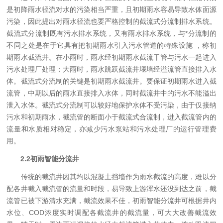
是初降雨水径流对水的污染相当严重，且初期雨水容易导致水体面源
污染，因此提出对雨水径流也要严格控制的截流式分流制排水系统。
截流式分流制既有污水排水系统，又有雨水排水系统，与*分流制的
不同之处是在于它具有把初期雨水引入污水管道的特殊设施 ，称初
期雨水截流井。在小雨时，雨水经初期雨水截流干管与污水一起进入
污水处理厂处理；大雨时，雨水跳跃截流井堰墙经溢流管直接排入水
体。截流式分流制的关键是初期雨水截流井。要保证初期雨水进入截
流管，中期以后的雨水直接排入水体，同时截流井中的污水不能溢出
泄入水体。截流式分流制可以较好地保护水体不受污染，由于仅接纳
污水和初期雨水，截流管的断面小于截流式合流制，进入截流管内的
流量和水质相对稳定，亦减少污水泵站和污水处理厂的运行管理费
用。
2.2
初雨智能分流井
传统的截流井因其均以混凝土挡墙作为雨水截流的高度，难以分
配各井截入截流管的流量和时段，易导致上游浑水还没到达之前，截
流管已被下游清水充满，截流效果不佳，初雨智能分流井可根据井内
水位、COD浓度实时调配各截流井的截流量，可大大改善截流效