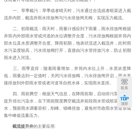
一、旱季截污：旱季或者晴天时，污水通过合流或者暗渠进入截
流井内部，截流井雨水排放闸与污水排放闸关阀，实现压力截流。
二、初雨截流：雨天时，雨量计感应到下雨量，雨水排放闸根据
井筒内外部雨水管或河道的水位调整开合度，污水排放阀根据井筒内
部水位及水质调整开合度。降雨初期，地表径流进入截流井，此时雨
水污染度较高，污水排放阀打开，直接由污水管排放污水，防止初期
雨水进入河流。
三、雨季直排：随着雨量增加，井筒内水位上升，水质浓度降
低，雨量达到一定值时，关闭污水排放阀，污水排放闸开启，雨水直
接排放到外部雨水管或者河道等自然水体，实现雨水直排。
联系
四、雨前腾空：根据天气信息，在降雨前期，启动排污泵，动力
提升排出污染水，在下雨前限度腾空截流井前段雨水管或暗渠中的污
顶部
水，预留雨水调蓄容积，削峰、错峰排放，避免对市政雨水管道形成
集中峰值流量压力。
截流提升井
的主要应用: